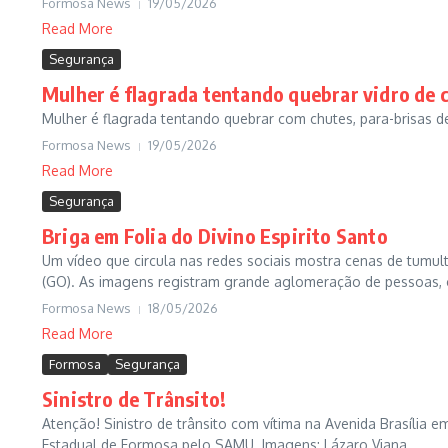
Formosa News
19/05/2026
Read More
Segurança
Mulher é flagrada tentando quebrar vidro de 
Mulher é flagrada tentando quebrar com chutes, para-brisas d
Formosa News
19/05/2026
Read More
Segurança
Briga em Folia do Divino Espirito Santo
Um vídeo que circula nas redes sociais mostra cenas de tumulto
(GO). As imagens registram grande aglomeração de pessoas, 
Formosa News
18/05/2026
Read More
Formosa
Segurança
Sinistro de Trânsito!
Atenção! Sinistro de trânsito com vítima na Avenida Brasília
Estadual de Formosa pelo SAMU. Imagens: Lázaro Viana...