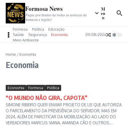
o
conteúdo
Formosa News
M
en
Fique por dentro de todas as notícias de
u
formosa e região!
Formosa
Política
Educação
Saúde
Segurança
Economia
09/08/2026
Meio Ambiente
Home
/
Economia
Economia
Economia
Formosa
Política
“O MUNDO NÃO GIRA, CAPOTA”
SIMONE RIBEIRO QUER ENVIAR PROJETO DE LEI QUE AUTORIZA
O PARCELAMENTO DA PREVIDÊNCIA DO SERVIDOR, MAS EM
2024, ALÉM DE PARCITICAR DA MOBILIZAÇÃO AO LADO DO
VEREADORES MARCUS VIANA, AMANDA CÃO E OUTROS...